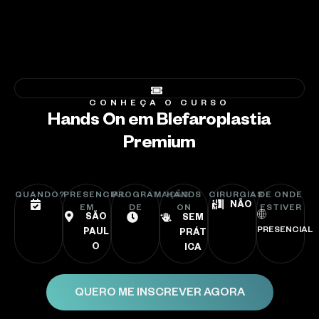
CONHEÇA O CURSO
Hands On em Blefaroplastia
Premium
QUANDO?
PRESENCIAL
PROGRAMAÇÃO
HANDS
CIRURGIAS
DE ONDE
NÃO
EM
DE
ON
ESTIVER
SÃO
SEM
PRESENCIAL
PAUL
PRÁT
O
ICA
QUERO ME INSCREVER AGORA