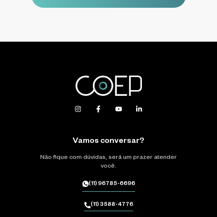
Vamos conversar?
Não fique com dúvidas, será um prazer atender
você.
(11) 96785-6696
(11) 3588-4776