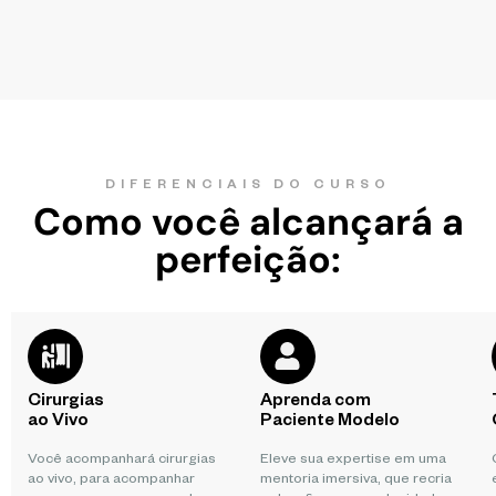
DIFERENCIAIS DO CURSO
Como você alcançará a
perfeição:
Cirurgias
Aprenda com
ao Vivo
Paciente Modelo
Você acompanhará cirurgias
Eleve sua expertise em uma
ao vivo, para acompanhar
mentoria imersiva, que recria