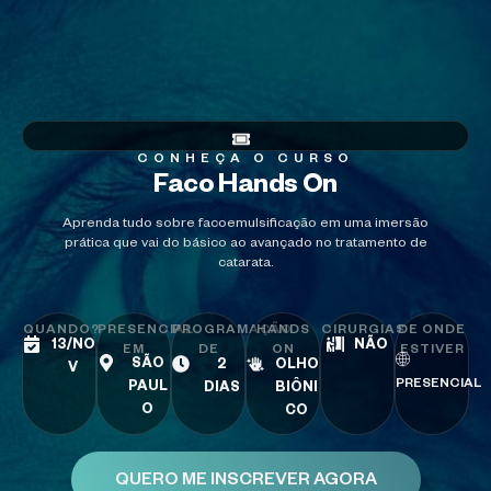
CONHEÇA O CURSO
Faco Hands On
Aprenda tudo sobre facoemulsificação em uma imersão
prática que vai do básico ao avançado no tratamento de
catarata.
QUANDO?
PRESENCIAL
PROGRAMAÇÃO
HANDS
CIRURGIAS
DE ONDE
13/NO
NÃO
EM
DE
ON
ESTIVER
SÃO
2
OLHO
V
PRESENCIAL
PAUL
DIAS
BIÔNI
O
CO
QUERO ME INSCREVER AGORA